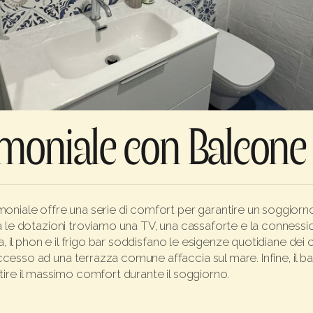
moniale con Balcone
oniale offre una serie di comfort per garantire un soggiorn
 le dotazioni troviamo una TV, una cassaforte e la connession
a, il phon e il frigo bar soddisfano le esigenze quotidiane dei cl
esso ad una terrazza comune affaccia sul mare. Infine, il b
ire il massimo comfort durante il soggiorno.