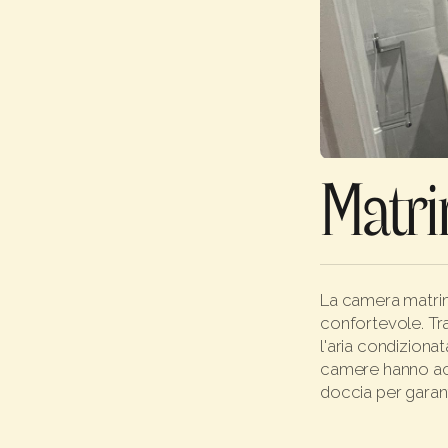
Slide 2 of 3.
Matri
La camera matrim
confortevole. Tra
l'aria condizionat
camere hanno acc
doccia per garant