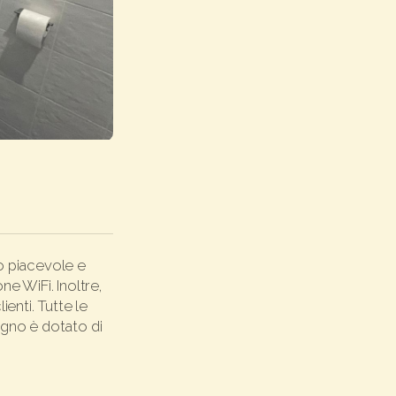
o piacevole e
e WiFi. Inoltre,
ienti. Tutte le
agno è dotato di